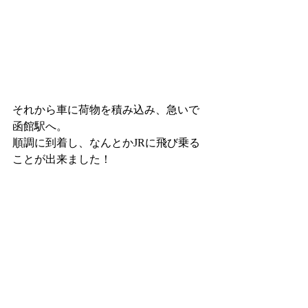
それから車に荷物を積み込み、急いで
函館駅へ。
順調に到着し、なんとかJRに飛び乗る
ことが出来ました！
とりあえず一安心😅
その後無事札幌に到着し、アサツキと
合流して会場となるトリックさんに下
見でお伺いした後、ネカフェで宿泊し
て大会当日を迎えるのでした。
(続く)